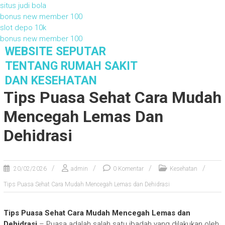
situs judi bola
bonus new member 100
slot depo 10k
bonus new member 100
S
WEBSITE SEPUTAR
k
TENTANG RUMAH SAKIT
i
DAN KESEHATAN
p
Tips Puasa Sehat Cara Mudah
t
o
Mencegah Lemas Dan
c
o
Dehidrasi
n
t
e
20/02/2026
admin
0 Komentar
Kesehatan
n
t
Tips Puasa Sehat Cara Mudah Mencegah Lemas dan Dehidrasi
Tips Puasa Sehat Cara Mudah Mencegah Lemas dan
Dehidrasi
– Puasa adalah salah satu ibadah yang dilakukan oleh