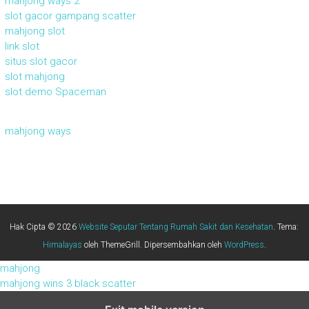
mahjong ways 2
slot gacor gampang scatter
mahjong slot
link slot
situs slot gacor
slot mahjong
slot demo Spaceman
mahjong ways
Hak Cipta © 2026
Website Seputar Tentang Rumah Sakit dan Kesehatan
. Tema:
Himalayas
oleh ThemeGrill. Dipersembahkan oleh
WordPress
.
mahjong
mahjong wins 3 black scatter