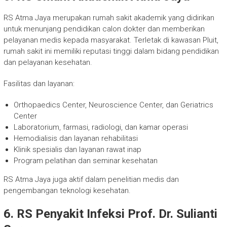
RS Atma Jaya merupakan rumah sakit akademik yang didirikan
untuk menunjang pendidikan calon dokter dan memberikan
pelayanan medis kepada masyarakat. Terletak di kawasan Pluit,
rumah sakit ini memiliki reputasi tinggi dalam bidang pendidikan
dan pelayanan kesehatan.
Fasilitas dan layanan:
Orthopaedics Center, Neuroscience Center, dan Geriatrics
Center
Laboratorium, farmasi, radiologi, dan kamar operasi
Hemodialisis dan layanan rehabilitasi
Klinik spesialis dan layanan rawat inap
Program pelatihan dan seminar kesehatan
RS Atma Jaya juga aktif dalam penelitian medis dan
pengembangan teknologi kesehatan.
6. RS Penyakit Infeksi Prof. Dr. Sulianti