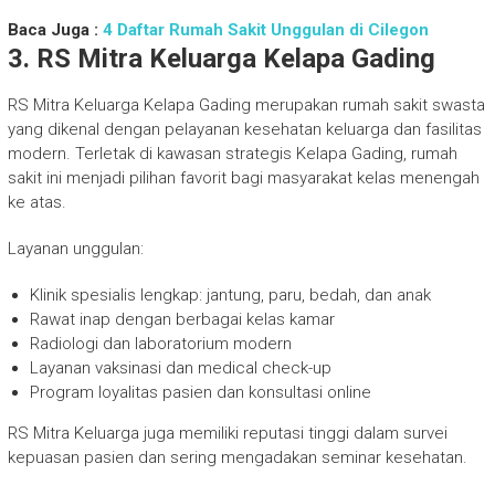
Baca Juga :
4 Daftar Rumah Sakit Unggulan di Cilegon
3. RS Mitra Keluarga Kelapa Gading
RS Mitra Keluarga Kelapa Gading merupakan rumah sakit swasta
yang dikenal dengan pelayanan kesehatan keluarga dan fasilitas
modern. Terletak di kawasan strategis Kelapa Gading, rumah
sakit ini menjadi pilihan favorit bagi masyarakat kelas menengah
ke atas.
Layanan unggulan:
Klinik spesialis lengkap: jantung, paru, bedah, dan anak
Rawat inap dengan berbagai kelas kamar
Radiologi dan laboratorium modern
Layanan vaksinasi dan medical check-up
Program loyalitas pasien dan konsultasi online
RS Mitra Keluarga juga memiliki reputasi tinggi dalam survei
kepuasan pasien dan sering mengadakan seminar kesehatan.