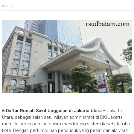
Kapuk
6 Daftar Rumah Sakit Unggulan di Jakarta Utara
– Jakarta
Utara, sebagai salah satu wilayah administratif di DKI Jakarta,
memiliki peran penting dalam mendukung sistem kesehatan ibu
kota. Dengan pertumbuhan penduduk yang pesat dan aktivitas