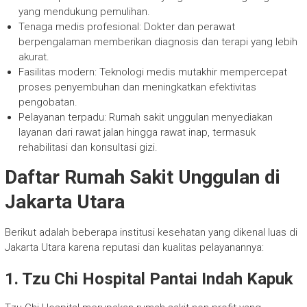
yang mendukung pemulihan.
Tenaga medis profesional: Dokter dan perawat
berpengalaman memberikan diagnosis dan terapi yang lebih
akurat.
Fasilitas modern: Teknologi medis mutakhir mempercepat
proses penyembuhan dan meningkatkan efektivitas
pengobatan.
Pelayanan terpadu: Rumah sakit unggulan menyediakan
layanan dari rawat jalan hingga rawat inap, termasuk
rehabilitasi dan konsultasi gizi.
Daftar Rumah Sakit Unggulan di
Jakarta Utara
Berikut adalah beberapa institusi kesehatan yang dikenal luas di
Jakarta Utara karena reputasi dan kualitas pelayanannya:
1. Tzu Chi Hospital Pantai Indah Kapuk