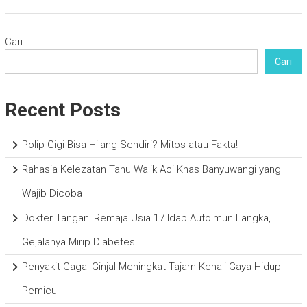
Cari
Cari
Recent Posts
Polip Gigi Bisa Hilang Sendiri? Mitos atau Fakta!
Rahasia Kelezatan Tahu Walik Aci Khas Banyuwangi yang
Wajib Dicoba
Dokter Tangani Remaja Usia 17 Idap Autoimun Langka,
Gejalanya Mirip Diabetes
Penyakit Gagal Ginjal Meningkat Tajam Kenali Gaya Hidup
Pemicu