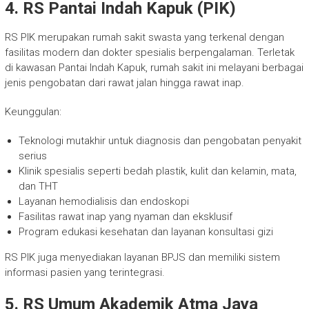
4. RS Pantai Indah Kapuk (PIK)
RS PIK merupakan rumah sakit swasta yang terkenal dengan
fasilitas modern dan dokter spesialis berpengalaman. Terletak
di kawasan Pantai Indah Kapuk, rumah sakit ini melayani berbagai
jenis pengobatan dari rawat jalan hingga rawat inap.
Keunggulan:
Teknologi mutakhir untuk diagnosis dan pengobatan penyakit
serius
Klinik spesialis seperti bedah plastik, kulit dan kelamin, mata,
dan THT
Layanan hemodialisis dan endoskopi
Fasilitas rawat inap yang nyaman dan eksklusif
Program edukasi kesehatan dan layanan konsultasi gizi
RS PIK juga menyediakan layanan BPJS dan memiliki sistem
informasi pasien yang terintegrasi.
5. RS Umum Akademik Atma Jaya