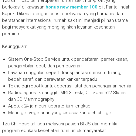
Tzu Chi Hospital merupakan rumah sakit non-profit yang
berlokasi di kawasan
bonus new member 100
elit Pantai Indah
Kapuk. Dikenal dengan prinsip pelayanan yang humanis dan
berstandar internasional, rumah sakit ini menjadi pilihan utama
bagi masyarakat yang menginginkan layanan kesehatan
premium.
Keunggulan:
Sistem One-Stop Service untuk pendaftaran, pemeriksaan,
pengambilan obat, dan pembayaran
Layanan unggulan seperti transplantasi sumsum tulang,
bedah saraf, dan perawatan kanker terpadu
Teknologi robotik untuk operasi lutut dan penanganan hernia
Radiodiagnostik canggih: MRI 3 Tesla, CT Scan 512 Slices,
dan 3D Mammography
Apotek 24 jam dan laboratorium lengkap
Menu gizi vegetarian yang disesuaikan oleh ahli gizi
Tzu Chi Hospital juga melayani pasien BPJS dan memiliki
program edukasi kesehatan rutin untuk masyarakat.