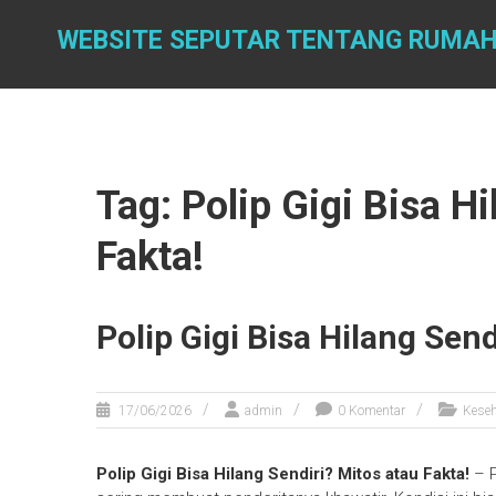
Skip
to
WEBSITE SEPUTAR TENTANG RUMAH
content
Tag: Polip Gigi Bisa H
Fakta!
Polip Gigi Bisa Hilang Send
17/06/2026
admin
0 Komentar
Kese
Polip Gigi Bisa Hilang Sendiri? Mitos atau Fakta!
– P