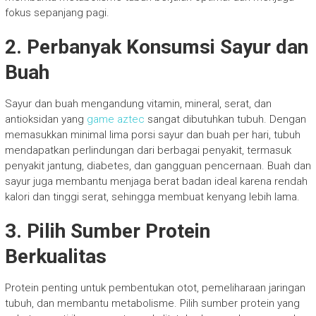
fokus sepanjang pagi.
2. Perbanyak Konsumsi Sayur dan
Buah
Sayur dan buah mengandung vitamin, mineral, serat, dan
antioksidan yang
game aztec
sangat dibutuhkan tubuh. Dengan
memasukkan minimal lima porsi sayur dan buah per hari, tubuh
mendapatkan perlindungan dari berbagai penyakit, termasuk
penyakit jantung, diabetes, dan gangguan pencernaan. Buah dan
sayur juga membantu menjaga berat badan ideal karena rendah
kalori dan tinggi serat, sehingga membuat kenyang lebih lama.
3. Pilih Sumber Protein
Berkualitas
Protein penting untuk pembentukan otot, pemeliharaan jaringan
tubuh, dan membantu metabolisme. Pilih sumber protein yang