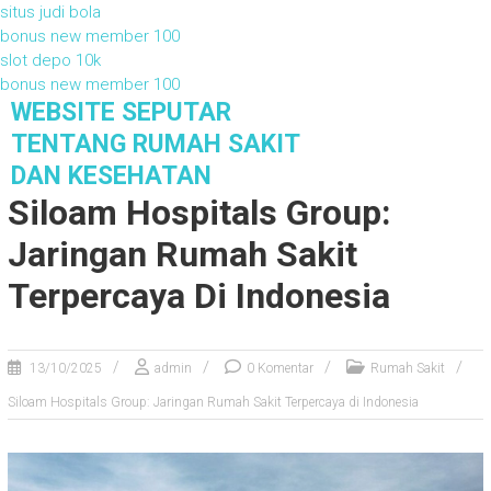
situs judi bola
bonus new member 100
slot depo 10k
bonus new member 100
S
WEBSITE SEPUTAR
k
TENTANG RUMAH SAKIT
i
DAN KESEHATAN
p
Siloam Hospitals Group:
t
o
Jaringan Rumah Sakit
c
o
Terpercaya Di Indonesia
n
t
e
13/10/2025
admin
0 Komentar
Rumah Sakit
n
t
Siloam Hospitals Group: Jaringan Rumah Sakit Terpercaya di Indonesia