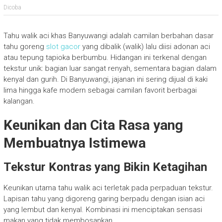
Dicoba
Tahu walik aci khas Banyuwangi adalah camilan berbahan dasar
tahu goreng
slot gacor
yang dibalik (walik) lalu diisi adonan aci
atau tepung tapioka berbumbu. Hidangan ini terkenal dengan
tekstur unik: bagian luar sangat renyah, sementara bagian dalam
kenyal dan gurih. Di Banyuwangi, jajanan ini sering dijual di kaki
lima hingga kafe modern sebagai camilan favorit berbagai
kalangan.
Keunikan dan Cita Rasa yang
Membuatnya Istimewa
Tekstur Kontras yang Bikin Ketagihan
Keunikan utama tahu walik aci terletak pada perpaduan tekstur.
Lapisan tahu yang digoreng garing berpadu dengan isian aci
yang lembut dan kenyal. Kombinasi ini menciptakan sensasi
makan yang tidak membosankan.