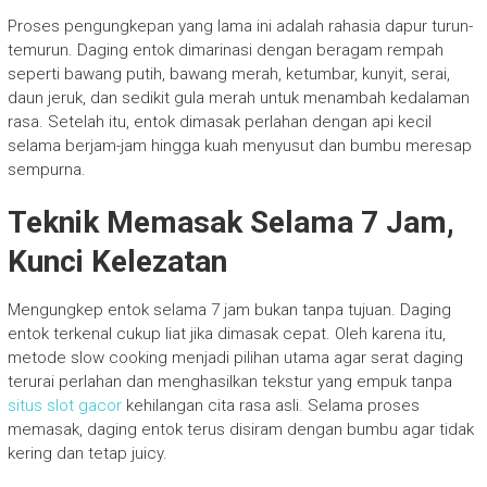
Proses pengungkepan yang lama ini adalah rahasia dapur turun-
temurun. Daging entok dimarinasi dengan beragam rempah
seperti bawang putih, bawang merah, ketumbar, kunyit, serai,
daun jeruk, dan sedikit gula merah untuk menambah kedalaman
rasa. Setelah itu, entok dimasak perlahan dengan api kecil
selama berjam-jam hingga kuah menyusut dan bumbu meresap
sempurna.
Teknik Memasak Selama 7 Jam,
Kunci Kelezatan
Mengungkep entok selama 7 jam bukan tanpa tujuan. Daging
entok terkenal cukup liat jika dimasak cepat. Oleh karena itu,
metode slow cooking menjadi pilihan utama agar serat daging
terurai perlahan dan menghasilkan tekstur yang empuk tanpa
situs slot gacor
kehilangan cita rasa asli. Selama proses
memasak, daging entok terus disiram dengan bumbu agar tidak
kering dan tetap juicy.