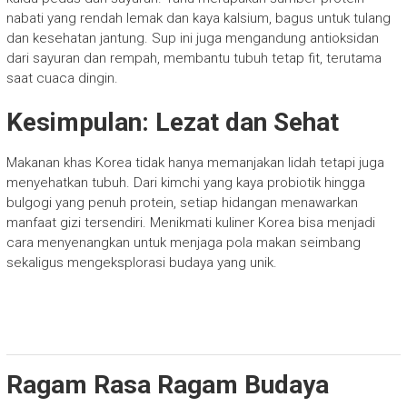
nabati yang rendah lemak dan kaya kalsium, bagus untuk tulang
dan kesehatan jantung. Sup ini juga mengandung antioksidan
dari sayuran dan rempah, membantu tubuh tetap fit, terutama
saat cuaca dingin.
Kesimpulan: Lezat dan Sehat
Makanan khas Korea tidak hanya memanjakan lidah tetapi juga
menyehatkan tubuh. Dari kimchi yang kaya probiotik hingga
bulgogi yang penuh protein, setiap hidangan menawarkan
manfaat gizi tersendiri. Menikmati kuliner Korea bisa menjadi
cara menyenangkan untuk menjaga pola makan seimbang
sekaligus mengeksplorasi budaya yang unik.
Ragam Rasa Ragam Budaya