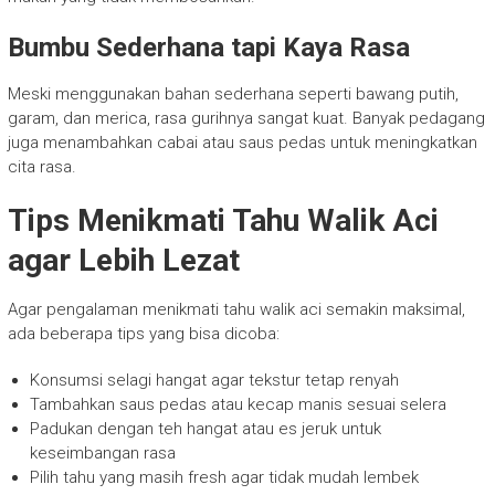
Bumbu Sederhana tapi Kaya Rasa
Meski menggunakan bahan sederhana seperti bawang putih,
garam, dan merica, rasa gurihnya sangat kuat. Banyak pedagang
juga menambahkan cabai atau saus pedas untuk meningkatkan
cita rasa.
Tips Menikmati Tahu Walik Aci
agar Lebih Lezat
Agar pengalaman menikmati tahu walik aci semakin maksimal,
ada beberapa tips yang bisa dicoba:
Konsumsi selagi hangat agar tekstur tetap renyah
Tambahkan saus pedas atau kecap manis sesuai selera
Padukan dengan teh hangat atau es jeruk untuk
keseimbangan rasa
Pilih tahu yang masih fresh agar tidak mudah lembek