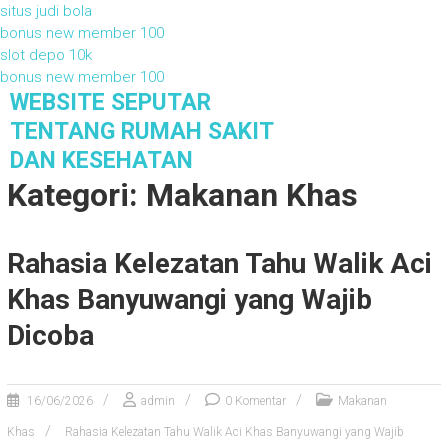
situs judi bola
bonus new member 100
slot depo 10k
bonus new member 100
S
WEBSITE SEPUTAR
k
TENTANG RUMAH SAKIT
i
DAN KESEHATAN
p
Kategori: Makanan Khas
t
o
c
o
Rahasia Kelezatan Tahu Walik Aci
n
Khas Banyuwangi yang Wajib
t
e
Dicoba
n
t
16/06/2026
admin
0 Komentar
Makanan
Khas
Rahasia Kelezatan Tahu Walik Aci Khas Banyuwangi yang Wajib