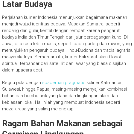
Latar Budaya
Perjalanan kuliner Indonesia menunjukkan bagaimana makanan
menjadi wujud identitas budaya. Masakan Sumatra, seperti
rendang dan gulai, kental dengan rempah karena pengaruh
budaya India dan Timur Tengah dari jalur perdagangan kuno. Di
Jawa, cita rasa lebih manis, seperti pada gudeg dan rawon, yang
menunjukkan pengaruh budaya Hindu-Buddha dan tradisi agraris
masyarakatnya. Sementara itu, kuliner Bali sarat akan filosofi
spiritual, terpancar dari sate lilit dan lawar yang biasa disajikan
dalam upacara adat.
Begitu pula dengan
spaceman pragmatic
kuliner Kalimantan,
Sulawesi, hingga Papua, masing-masing menyajikan kombinasi
bahan dan bumbu unik yang lahir dari lingkungan alam dan
kebiasaan lokal. Hal inilah yang membuat Indonesia seperti
mozaik rasa yang saling melengkapi.
Ragam Bahan Makanan sebagai