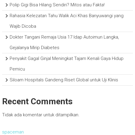
Polip Gigi Bisa Hilang Sendiri? Mitos atau Fakta!
Rahasia Kelezatan Tahu Walik Aci Khas Banyuwangi yang
Wajib Dicoba
Dokter Tangani Remaja Usia 17 Idap Autoimun Langka,
Gejalanya Mirip Diabetes
Penyakit Gagal Ginjal Meningkat Tajam Kenali Gaya Hidup
Pemicu
Siloam Hospitals Gandeng Riset Global untuk Uji Klinis
Recent Comments
Tidak ada komentar untuk ditampilkan.
spaceman