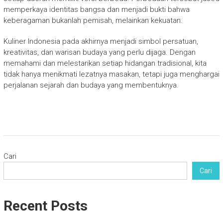
memperkaya identitas bangsa dan menjadi bukti bahwa
keberagaman bukanlah pemisah, melainkan kekuatan.
Kuliner Indonesia pada akhirnya menjadi simbol persatuan,
kreativitas, dan warisan budaya yang perlu dijaga. Dengan
memahami dan melestarikan setiap hidangan tradisional, kita
tidak hanya menikmati lezatnya masakan, tetapi juga menghargai
perjalanan sejarah dan budaya yang membentuknya.
Cari
Cari
Recent Posts