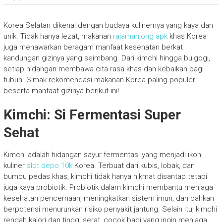
Korea Selatan dikenal dengan budaya kulinernya yang kaya dan
unik. Tidak hanya lezat, makanan
rajamahjong apk
khas Korea
juga menawarkan beragam manfaat kesehatan berkat
kandungan gizinya yang seimbang. Dari kimchi hingga bulgogi,
setiap hidangan membawa cita rasa khas dan kebaikan bagi
tubuh. Simak rekomendasi makanan Korea paling populer
beserta manfaat gizinya berikut ini!
Kimchi: Si Fermentasi Super
Sehat
Kimchi adalah hidangan sayur fermentasi yang menjadi ikon
kuliner
slot depo 10k
Korea. Terbuat dari kubis, lobak, dan
bumbu pedas khas, kimchi tidak hanya nikmat disantap tetapi
juga kaya probiotik. Probiotik dalam kimchi membantu menjaga
kesehatan pencernaan, meningkatkan sistem imun, dan bahkan
berpotensi menurunkan risiko penyakit jantung. Selain itu, kimchi
rendah kalori dan tinggi serat, cocok bagi yang ingin menjaga