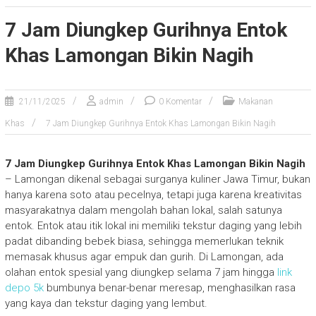
7 Jam Diungkep Gurihnya Entok
Khas Lamongan Bikin Nagih
21/11/2025
admin
0 Komentar
Makanan
Khas
7 Jam Diungkep Gurihnya Entok Khas Lamongan Bikin Nagih
7 Jam Diungkep Gurihnya Entok Khas Lamongan Bikin Nagih
– Lamongan dikenal sebagai surganya kuliner Jawa Timur, bukan
hanya karena soto atau pecelnya, tetapi juga karena kreativitas
masyarakatnya dalam mengolah bahan lokal, salah satunya
entok. Entok atau itik lokal ini memiliki tekstur daging yang lebih
padat dibanding bebek biasa, sehingga memerlukan teknik
memasak khusus agar empuk dan gurih. Di Lamongan, ada
olahan entok spesial yang diungkep selama 7 jam hingga
link
depo 5k
bumbunya benar-benar meresap, menghasilkan rasa
yang kaya dan tekstur daging yang lembut.